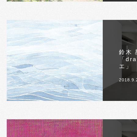
鈴木 
「dr
エ」
2018.9.