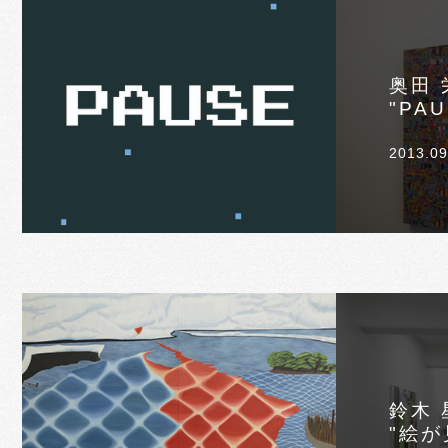
奥田 
"PAU
2013.09
鈴木 
"絵が