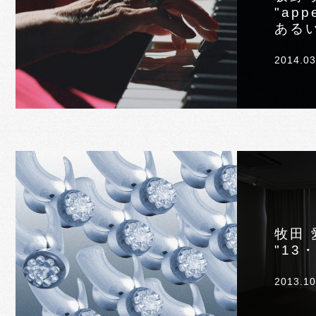
"ap
ある
2014.03
牧田 
"13・
2013.10