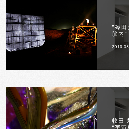
"篠田
脳内"
2016.05
牧田 
"宇宙