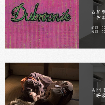
西加
「おま
前期：201
後期：201
吉開 
「呼